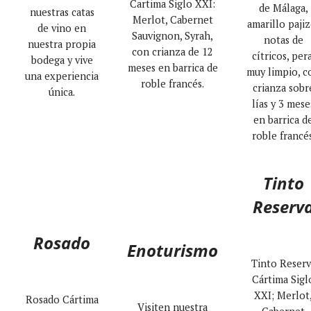
Cartima Siglo XXI:
de Málaga,
nuestras catas
Merlot, Cabernet
amarillo pajiz
de vino en
Sauvignon, Syrah,
notas de
nuestra propia
con crianza de 12
cítricos, pera
bodega y vive
meses en barrica de
muy limpio, c
una experiencia
roble francés.
crianza sobr
única.
lías y 3 mese
en barrica d
roble francés
Tinto
Reserv
Rosado
Enoturismo
Tinto Reserv
Cártima Sigl
XXI; Merlot
Rosado Cártima
Visiten nuestra