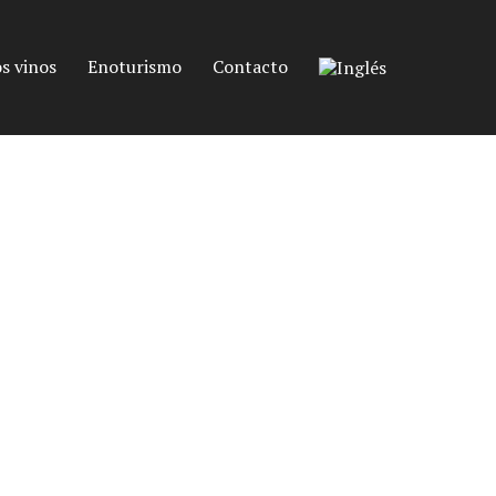
s vinos
Enoturismo
Contacto
osado