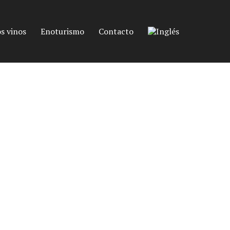
s vinos
Enoturismo
Contacto
osado